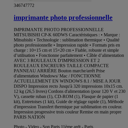
346747772
imprimante photo professionnelle
IMPRIMANTE PHOTO PROFESSIONNELLE
MITSUBISHI CP-K 60DWS Caractéristiques : • Marque :
Mitsubishi • Technologie : sublimation thermique • Qualité
photo professionnelle • Impression rapide • Formats pris en
charge : 10×15 cm et 15×20 cm • Fiable, robuste et simple
d’utilisation • Fonctionne parfaitement • Câble d’alimentation
AVEC 3 ROULEAUX D'IMPRESSION ET 2
ROULEAUX ENCREURS TAILLE COMPACTE
PANNEAU ARRIÈRE Bouton marche/arrêt Prise
d'alimentation Windows/ Mac / FONCTIONNE
ACTUELLEMENT EN WINDOWS 8.1 / MISE A JOUR
DISPO Impression recto Jusqu'à 320 impressions 10x15 cm.
12 kg (26,5 livres) Cordons d'alimentation (pour 120 V et 230
V), cassette ruban (1), CD-ROM (1), Flasque de papier (1
kit), Entretoises (1 kit), Guide de réglage rapide (1), Méthode
d'impression Transfert thermique par sublimation en couleur.
Impression progressive trois couleur Remise en main propre
PARIS NATION
Photo - Video - Son Paris 11ème ardt - Paris