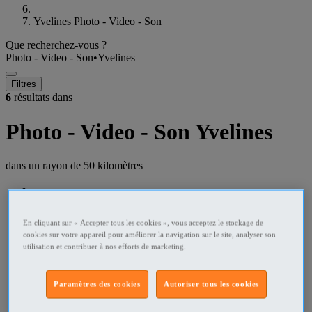
Yvelines Photo - Video - Son
Que recherchez-vous ?
Photo - Video - Son
•
Yvelines
Filtres
6
résultats dans
Photo - Video - Son Yvelines
dans un rayon de
50 kilomètres
En cliquant sur « Accepter tous les cookies », vous acceptez le stockage de
cookies sur votre appareil pour améliorer la navigation sur le site, analyser son
utilisation et contribuer à nos efforts de marketing.
Paramètres des cookies
Autoriser tous les cookies