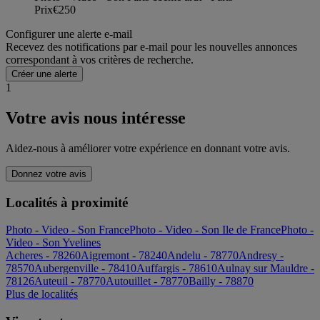
Prix
€250
Configurer une alerte e-mail
Recevez des notifications par e-mail pour les nouvelles annonces
correspondant à vos critères de recherche.
Créer une alerte
1
Votre avis nous intéresse
Aidez-nous à améliorer votre expérience en donnant votre avis.
Donnez votre avis
Localités à proximité
Photo - Video - Son France
Photo - Video - Son Ile de France
Photo -
Video - Son Yvelines
Acheres - 78260
Aigremont - 78240
Andelu - 78770
Andresy -
78570
Aubergenville - 78410
Auffargis - 78610
Aulnay sur Mauldre -
78126
Auteuil - 78770
Autouillet - 78770
Bailly - 78870
Plus de localités