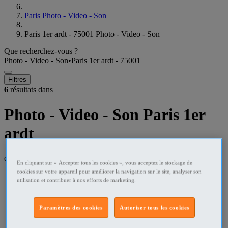
Paris Photo - Video - Son
Paris 1er ardt - 75001 Photo - Video - Son
Que recherchez-vous ?
Photo - Video - Son
•
Paris 1er ardt - 75001
Filtres
6
résultats dans
Photo - Video - Son Paris 1er
ardt
dans un rayon de
50 kilomètres
En cliquant sur « Accepter tous les cookies », vous acceptez le stockage de
cookies sur votre appareil pour améliorer la navigation sur le site, analyser son
utilisation et contribuer à nos efforts de marketing.
Paramètres des cookies
Autoriser tous les cookies