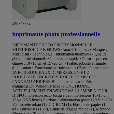
346747772
imprimante photo professionnelle
IMPRIMANTE PHOTO PROFESSIONNELLE
MITSUBISHI CP-K 60DWS Caractéristiques : • Marque :
Mitsubishi • Technologie : sublimation thermique • Qualité
photo professionnelle • Impression rapide • Formats pris en
charge : 10×15 cm et 15×20 cm • Fiable, robuste et simple
d’utilisation • Fonctionne parfaitement • Câble d’alimentation
AVEC 3 ROULEAUX D'IMPRESSION ET 2
ROULEAUX ENCREURS TAILLE COMPACTE
PANNEAU ARRIÈRE Bouton marche/arrêt Prise
d'alimentation Windows/ Mac / FONCTIONNE
ACTUELLEMENT EN WINDOWS 8.1 / MISE A JOUR
DISPO Impression recto Jusqu'à 320 impressions 10x15 cm.
12 kg (26,5 livres) Cordons d'alimentation (pour 120 V et 230
V), cassette ruban (1), CD-ROM (1), Flasque de papier (1
kit), Entretoises (1 kit), Guide de réglage rapide (1), Méthode
d'impression Transfert thermique par sublimation en couleur.