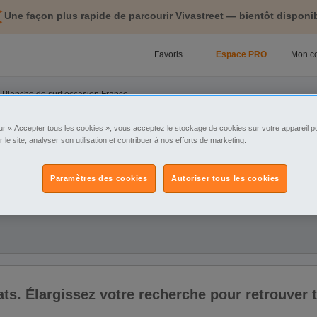
Une façon plus rapide de parcourir Vivastreet — bientôt disponib
Favoris
Espace PRO
Mon c
e Planche de surf occasion France
ur « Accepter tous les cookies », vous acceptez le stockage de cookies sur votre appareil po
tégorie
Sélectionnez la localisation
r le site, analyser son utilisation et contribuer à nos efforts de marketing.
Paramètres des cookies
Autoriser tous les cookies
ix
ltats. Élargissez votre recherche pour retrouver