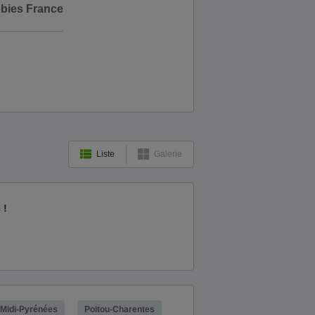
bbies France
Liste
Galerie
 !
Midi-Pyrénées
Poitou-Charentes