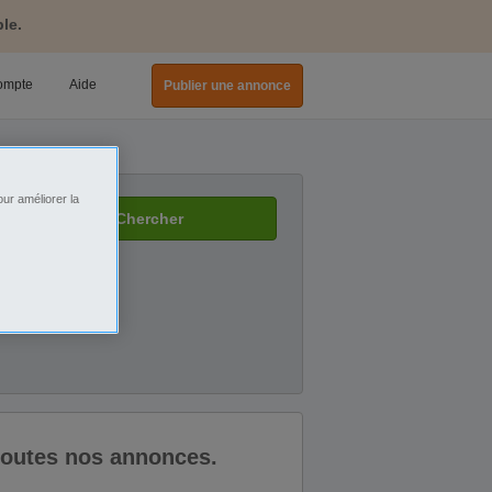
le.
ompte
Aide
Publier une annonce
ur améliorer la
Chercher
 toutes nos annonces.