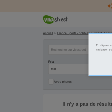
Accueil
France Sports - hobbies
Achat - Vent
En cliquant s
mot(s) clé(s)
Ca
navigation su
Prix
Pr
Avec photos
Il n'y a pas de résu