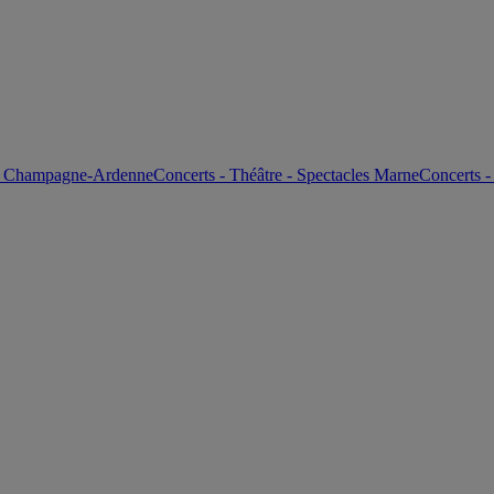
les Champagne-Ardenne
Concerts - Théâtre - Spectacles Marne
Concerts -