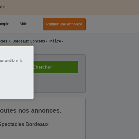
le.
ompte
Aide
Publier une annonce
acles
Bordeaux Concerts - Théâtre -
ur améliorer la
Chercher
 toutes nos annonces.
 Spectacles Bordeaux