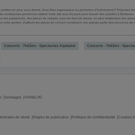
profitez-en pour vous divertir. Vous êtes organisateur ou promoteur d’évènements? Proposez le
, de nombreuses personnes visitent notre site tous les jours pour trouver des activités à Bordeaux
e, pour les passionnés, des places de cabaret, pour les fans de danse, ou plus simplement des pla
cette section; d’ailleurs les places de concert constituent une grande partie des annonces de cet
Concerts - Théâtre - Spectacles Aquitaine
Concerts - Théâtre - Specta
o
Sondages
VIVABLOG
énérales de Vente
Règles de publication
Politique de confidentialité
Cookies V