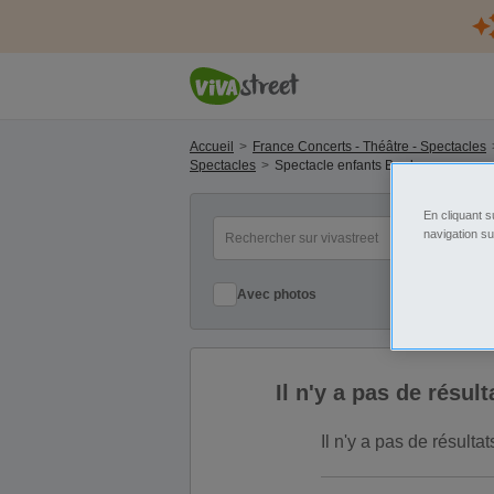
Accueil
France Concerts - Théâtre - Spectacles
Spectacles
Spectacle enfants Bordeaux
En cliquant s
mot(s) clé(s)
Ca
navigation su
Avec photos
Il n'y a pas de résu
Il n'y a pas de résult