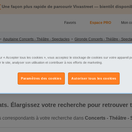
Une façon plus rapide de parcourir Vivastreet — bientôt disponib
Favoris
Espace PRO
Mon c
Aquitaine Concerts - Théâtre - Spectacles
Gironde Concerts - Théâtre - Spect
ur « Accepter tous les cookies », vous acceptez le stockage de cookies sur votre appareil po
tégorie
Sélectionnez la localisation
r le site, analyser son utilisation et contribuer à nos efforts de marketing.
Paramètres des cookies
Autoriser tous les cookies
ltats. Élargissez votre recherche pour retrouver
ats correspondants à votre recherche dans
Concerts - Théâtre -