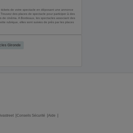
s tickets de votre spectacle en déposant une annonce
. Trouvez des places de spectacle pour participer à des
ces de cinéma. A Bordeaux, les spectacles associant des
te rubrique, elles sont suivies de près par les places
cles Gironde
ivastreet
Conseils Sécurité
Aide