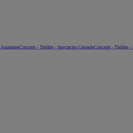
s Aquitaine
Concerts - Théâtre - Spectacles Gironde
Concerts - Théâtre -