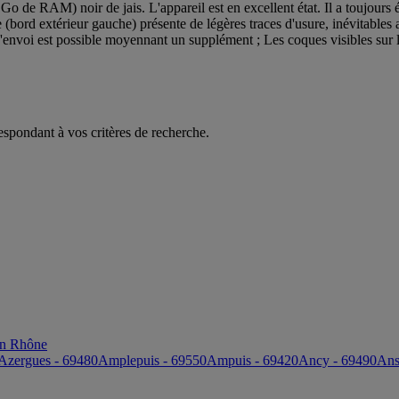
de RAM) noir de jais. L'appareil est en excellent état. Il a toujours 
ère (bord extérieur gauche) présente de légères traces d'usure, inévitabl
'envoi est possible moyennant un supplément ; Les coques visibles sur 
espondant à vos critères de recherche.
on Rhône
Azergues - 69480
Amplepuis - 69550
Ampuis - 69420
Ancy - 69490
Ans