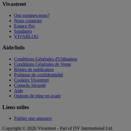
Vivastreet
Qui sommes-nous?
Nous contacter
Espace Pro
Sondages
VIVABLOG
Aide/Info
Conditions Générales d'Utilisation
Conditions Générales de Vente
Règles de publication
Politique de confidentialité
Cookies Vivastreet
Conseils Sécurité
Aide
Options de mise en avant
Liens utiles
Publier une annonce
Copyright © 2026 Vivastreet - Part of DV International Ltd.