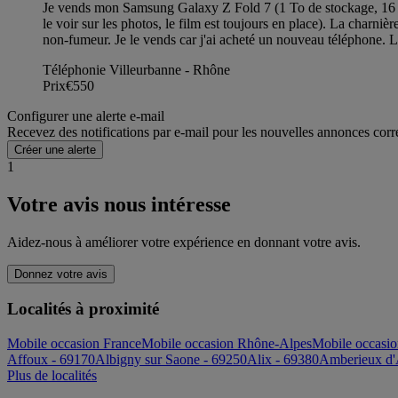
Je vends mon Samsung Galaxy Z Fold 7 (1 To de stockage, 16 Go 
le voir sur les photos, le film est toujours en place). La charni
non-fumeur. Je le vends car j'ai acheté un nouveau téléphone. L
Téléphonie Villeurbanne - Rhône
Prix
€550
Configurer une alerte e-mail
Recevez des notifications par e-mail pour les nouvelles annonces corr
Créer une alerte
1
Votre avis nous intéresse
Aidez-nous à améliorer votre expérience en donnant votre avis.
Donnez votre avis
Localités à proximité
Mobile occasion France
Mobile occasion Rhône-Alpes
Mobile occasi
Affoux - 69170
Albigny sur Saone - 69250
Alix - 69380
Amberieux d'
Plus de localités