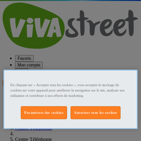
Favoris
Mon compte
Aide
Publier une annonce
En cliquant sur « Accepter tous les cookies », vous acceptez le stockage de
cookies sur votre appareil pour améliorer la navigation sur le site, analyser son
Favoris
utilisation et contribuer à nos efforts de marketing.
Publier une annonce
Menu
Paramètres des cookies
Autoriser tous les cookies
Accueil
France Téléphonie
Centre Téléphonie