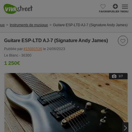
FAVORIS
PUBLIER ?
MENU
que
Instruments de musique
Guitare ESP-LTD AJ-7 (Signature Andy James)
Guitare ESP-LTD AJ-7 (Signature Andy James)
Publiée par
#15091536
le 24/06/2023
Le Blanc - 36300
1 250€
1
/7