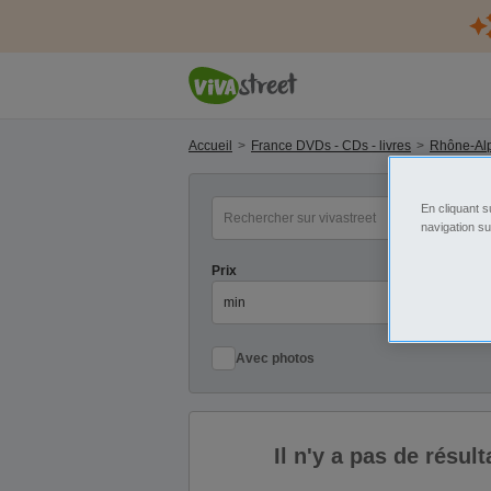
Accueil
France DVDs - CDs - livres
Rhône-Alp
mot(s) clé(s)
Ca
En cliquant s
navigation su
Prix
Pr
Avec photos
Il n'y a pas de résu