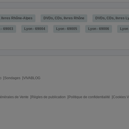
 livres Rhône-Alpes
DVDs, CDs, livres Rhône
DVDs, CDs, livres L
 - 69003
Lyon - 69004
Lyon - 69005
Lyon - 69006
Lyon 
o
Sondages
VIVABLOG
énérales de Vente
Règles de publication
Politique de confidentialité
Cookies V