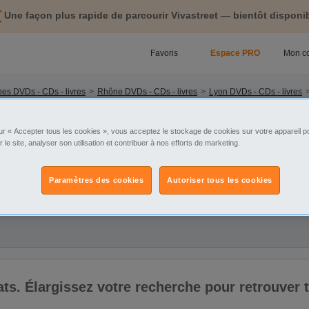
Une façon plus rapide de parcourir Vivastreet — bientôt disponib
Favoris
Espace PRO
Mon c
es DVDs - CDs - livres
Rhône DVDs - CDs - livres
Lyon DVDs - CDs - livres
tégorie
Sélectionnez la localisation
ur « Accepter tous les cookies », vous acceptez le stockage de cookies sur votre appareil po
r le site, analyser son utilisation et contribuer à nos efforts de marketing.
Paramètres des cookies
Autoriser tous les cookies
ix
ltats. Élargissez votre recherche pour retrouver