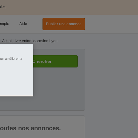
le.
ompte
Aide
Publier une annonce
Achat Livre enfant occasion Lyon
ur améliorer la
Chercher
 toutes nos annonces.