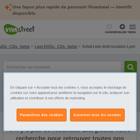
Une façon plus rapide de parcourir Vivastreet — bientôt
disponible.
FAVORIS
PUBLIER ?
MENU
Ds - CDs - livres
Lyon DVDs - CDs - livres
Achat Livre droit occasion Lyon
mot(s)
clé(s)
Catégorie
Sélectionnez la localisation
En cliquant sur « Accepter tous les cookies », vous acceptez le stockage de
cookies sur votre appareil pour améliorer la navigation sur le site, analyser son
utilisation et contribuer à nos efforts de marketing.
Filtres
Galerie
Alerte
Paramètres des cookies
Autoriser tous les cookies
Il n'y a pas de résultats. Élargissez votre
recherche pour retrouver toutes nos