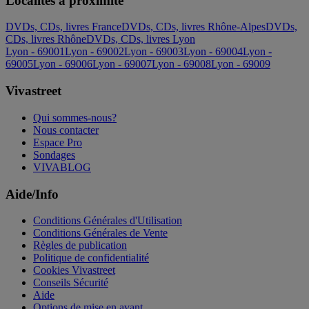
Localités à proximité
DVDs, CDs, livres France
DVDs, CDs, livres Rhône-Alpes
DVDs,
CDs, livres Rhône
DVDs, CDs, livres Lyon
Lyon - 69001
Lyon - 69002
Lyon - 69003
Lyon - 69004
Lyon -
69005
Lyon - 69006
Lyon - 69007
Lyon - 69008
Lyon - 69009
Vivastreet
Qui sommes-nous?
Nous contacter
Espace Pro
Sondages
VIVABLOG
Aide/Info
Conditions Générales d'Utilisation
Conditions Générales de Vente
Règles de publication
Politique de confidentialité
Cookies Vivastreet
Conseils Sécurité
Aide
Options de mise en avant