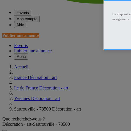
Favoris
En cliquant s
Mon compte
navigation sur
Aide
Publier une annonce
Favoris
Publier une annonce
Menu
Accueil
France Décoration - art
Ile de France Décoration - art
Yvelines Décoration - art
Sartrouville - 78500 Décoration - art
Que recherchez-vous ?
Décoration - art
•
Sartrouville - 78500