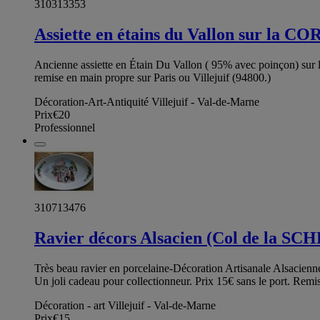
310313353
Assiette en étains du Vallon sur la CO
Ancienne assiette en Étain Du Vallon ( 95% avec poinçon) sur la 
remise en main propre sur Paris ou Villejuif (94800.)
Décoration-Art-Antiquité Villejuif - Val-de-Marne
Prix
€20
Professionnel
310713476
Ravier décors Alsacien (Col de la S
Très beau ravier en porcelaine-Décoration Artisanale Als
Un joli cadeau pour collectionneur. Prix 15€ sans le port. Remis
Décoration - art Villejuif - Val-de-Marne
Prix
€15