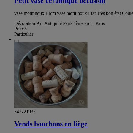
Petit vase ceramique occasion
vase motif houx 13cm vase motif houx Etat Très bon état Coul
Décoration-Art-Antiquité Paris 4ème ardt - Paris
Prix
€5
Particulier
347721937
Vends bouchons en liège