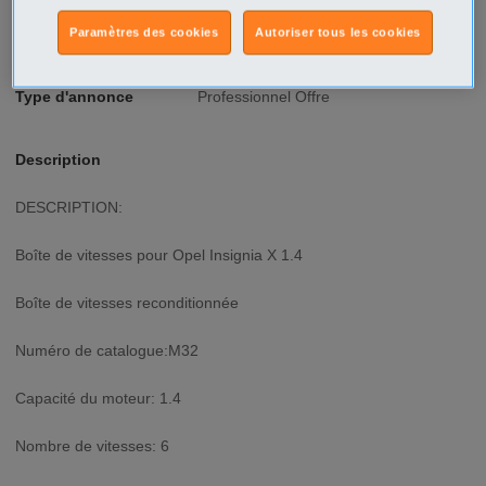
Ville/Code postal
Aquitaine
Paramètres des cookies
Autoriser tous les cookies
Lot-et-Garonne
Cuzorn - 47500
Type d'annonce
Professionnel Offre
Description
DESCRIPTION:
Boîte de vitesses pour Opel Insignia X 1.4
Boîte de vitesses reconditionnée
Numéro de catalogue:M32
Capacité du moteur: 1.4
Nombre de vitesses: 6