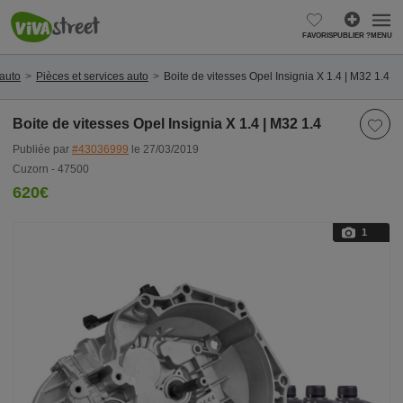
FAVORIS
PUBLIER ?
MENU
 auto
Pièces et services auto
Boite de vitesses Opel Insignia X 1.4 | M32 1.4
Boite de vitesses Opel Insignia X 1.4 | M32 1.4
Publiée par
#43036999
le 27/03/2019
Cuzorn - 47500
620€
1