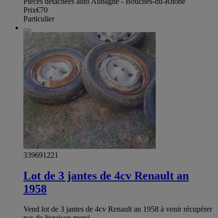
Pièces détachées auto Aubagne - Bouches-du-Rhône
Prix
€70
Particulier
339691221
Lot de 3 jantes de 4cv Renault an
1958
Vend lot de 3 jantes de 4cv Renault an 1958 à venir récupérer
pas de livraison merci