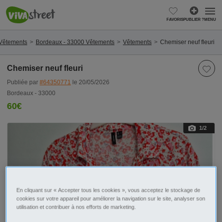
FAVORIS
PUBLIER ?
MENU
Vêtements
Bordeaux - 33000 Vêtements
Vêtements
Chemiser neuf fleuri
Chemiser neuf fleuri
Publiée par
#64350771
le 20/05/2026
Bordeaux - 33000
60€
1
/2
En cliquant sur « Accepter tous les cookies », vous acceptez le stockage de
cookies sur votre appareil pour améliorer la navigation sur le site, analyser son
utilisation et contribuer à nos efforts de marketing.