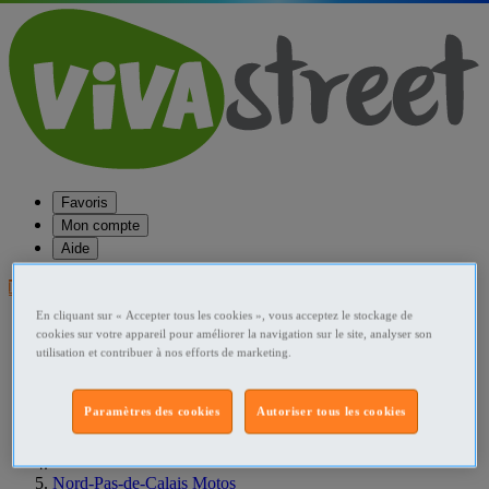
Favoris
Mon compte
Aide
Publier une annonce
En cliquant sur « Accepter tous les cookies », vous acceptez le stockage de
Favoris
cookies sur votre appareil pour améliorer la navigation sur le site, analyser son
Publier une annonce
utilisation et contribuer à nos efforts de marketing.
Menu
Accueil
Paramètres des cookies
Autoriser tous les cookies
France Motos
Nord-Pas-de-Calais Motos