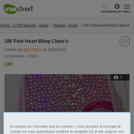
FAVORIS
PUBLIER ?
MENU
chelle - 17000 Beauté - Santé
Beauté - Santé
18€ Pink Heart Bling Claire's
18€ Pink Heart Bling Claire's
Publiée par
#57758021
le 11/06/2026
La Rochelle - 17000
18€
1
En cliquant sur « Accepter tous les cookies », vous acceptez le stockage de
cookies sur votre appareil pour améliorer la navigation sur le site, analyser son