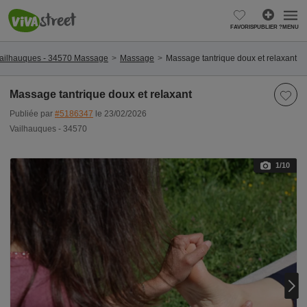
FAVORIS
PUBLIER ?
MENU
ailhauques - 34570 Massage
Massage
Massage tantrique doux et relaxant
Massage tantrique doux et relaxant
Publiée par
#5186347
le 23/02/2026
Vailhauques - 34570
1
/10