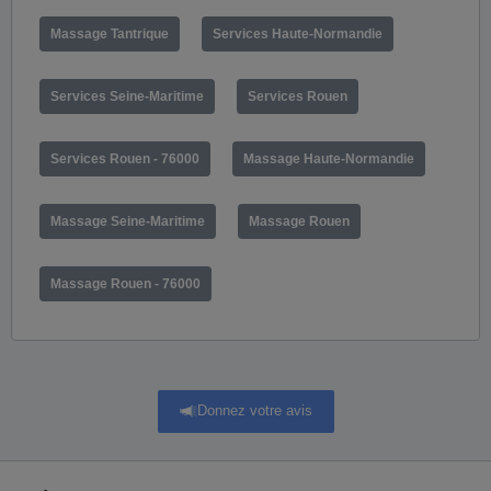
Massage Tantrique
Services Haute-Normandie
Services Seine-Maritime
Services Rouen
Services Rouen - 76000
Massage Haute-Normandie
Massage Seine-Maritime
Massage Rouen
Massage Rouen - 76000
Donnez votre avis