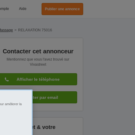
ompte
Aide
Publier une annonce
Massage
RELAXATION 75016
Contacter cet annonceur
Mentionnez que vous l'avez trouvé sur
Vivastreet
Afficher le téléphone
Contacter par email
ur améliorer la
Vivastreet & votre
sécurité