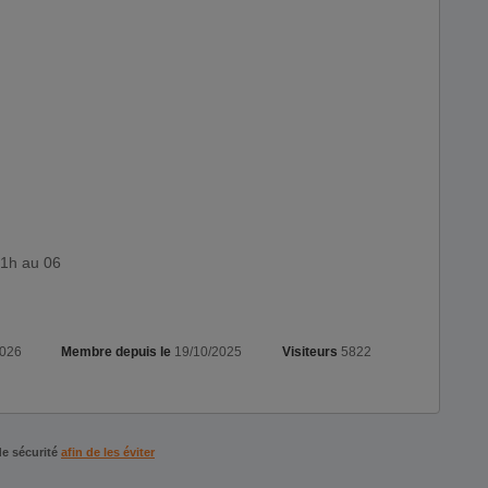
21h au 06
2026
Membre depuis le
19/10/2025
Visiteurs
5822
de sécurité
afin de les éviter