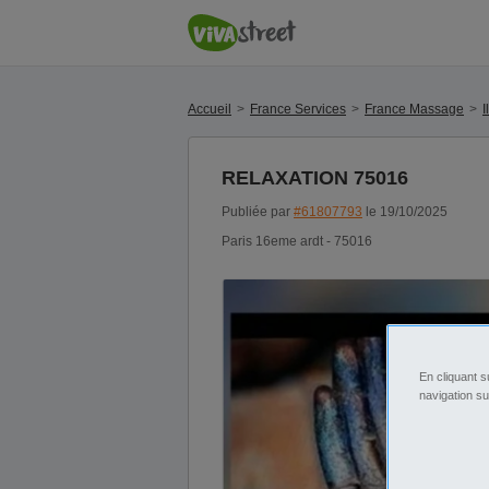
Accueil
France Services
France Massage
I
RELAXATION 75016
Publiée par
#61807793
le 19/10/2025
Paris 16eme ardt - 75016
En cliquant s
navigation su