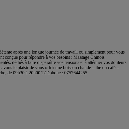
détente après une longue journée de travail, ou simplement pour vous
ment conçue pour répondre à vos besoins : Massage Chinois
és, dédiés à faire disparaître vos tensions et à atténuer vos douleurs
s avons le plaisir de vous offrir une boisson chaude – thé ou café –
anche, de 09h30 à 20h00 Téléphone : 0757644255