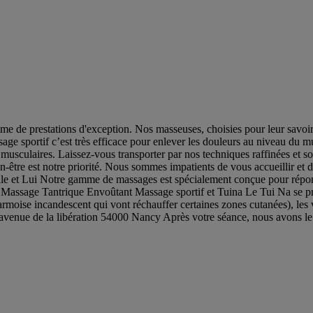
de prestations d'exception. Nos masseuses, choisies pour leur savoir fa
sage sportif c’est très efficace pour enlever les douleurs au niveau du 
s musculaires. Laissez-vous transporter par nos techniques raffinées et s
-être est notre priorité. Nous sommes impatients de vous accueillir et 
lle et Lui Notre gamme de massages est spécialement conçue pour répo
assage Tantrique Envoûtant Massage sportif et Tuina Le Tui Na se pra
rmoise incandescent qui vont réchauffer certaines zones cutanées), les v
 avenue de la libération 54000 Nancy Après votre séance, nous avons le 