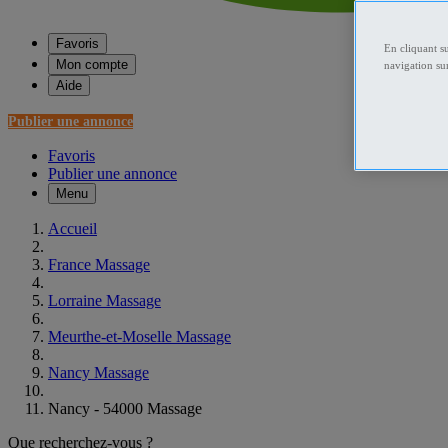
Favoris
En cliquant s
Mon compte
navigation sur
Aide
Publier une annonce
Favoris
Publier une annonce
Menu
Accueil
France Massage
Lorraine Massage
Meurthe-et-Moselle Massage
Nancy Massage
Nancy - 54000 Massage
Que recherchez-vous ?