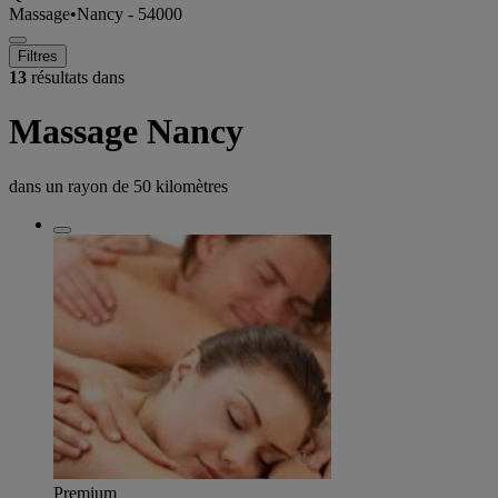
Massage
•
Nancy - 54000
Filtres
13
résultats dans
Massage Nancy
dans un rayon de
50 kilomètres
Premium