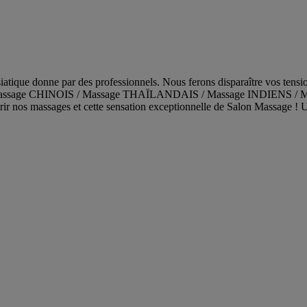
atique donne par des professionnels. Nous ferons disparaître vos tensio
ué. Massage CHINOIS / Massage THAÏLANDAIS / Massage INDIENS / Massa
ir nos massages et cette sensation exceptionnelle de Salon Massage ! Un