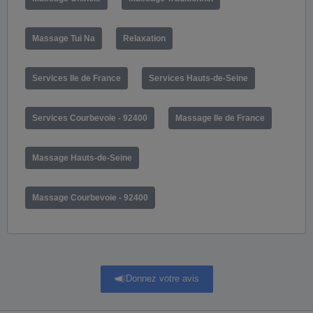
Massage Tui Na
Relaxation
Services Ile de France
Services Hauts-de-Seine
Services Courbevoie - 92400
Massage Ile de France
Massage Hauts-de-Seine
Massage Courbevoie - 92400
Donnez votre avis