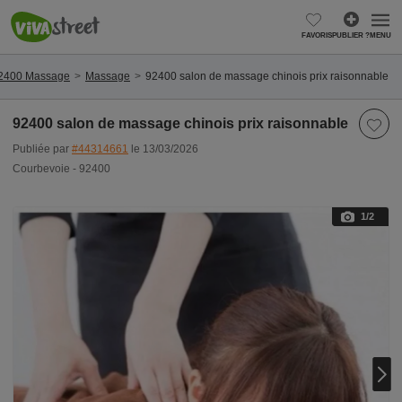
FAVORIS
PUBLIER ?
MENU
92400 Massage
Massage
92400 salon de massage chinois prix raisonnable
92400 salon de massage chinois prix raisonnable
Publiée par
#44314661
le 13/03/2026
Courbevoie - 92400
1
/2