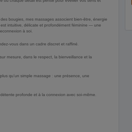
 où chaque détail est pensé pour éveiller vos sens et
 des bougies, mes massages associent bien-être, énergie
est intuitive, délicate et profondément féminine — une
 reconnexion à soi.
dez-vous dans un cadre discret et raffiné.
r mesure, dans le respect, la bienveillance et la
t plus qu’un simple massage : une présence, une
 détente profonde et à la connexion avec soi-même.