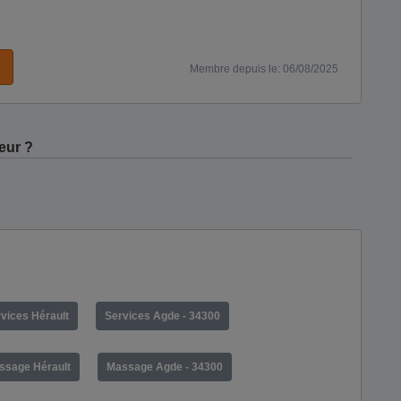
Membre depuis le: 06/08/2025
eur ?
vices Hérault
Services Agde - 34300
ssage Hérault
Massage Agde - 34300