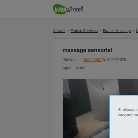
Accueil
France Services
France Massage
massage sensoriel
Publiée par
#60745687
le 06/08/2025
Agde - 34300
En cliquant s
navigation su