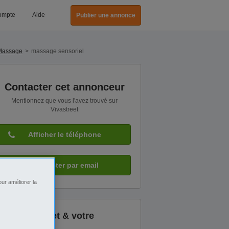
ompte
Aide
Publier une annonce
Massage
massage sensoriel
Contacter cet annonceur
Mentionnez que vous l'avez trouvé sur
Vivastreet
Afficher le téléphone
Contacter par email
ur améliorer la
Vivastreet & votre
sécurité