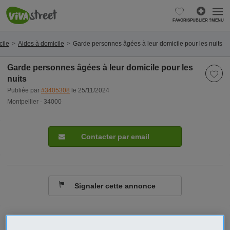
FAVORIS
PUBLIER ?
MENU
cile
Aides à domicile
Garde personnes âgées à leur domicile pour les nuits
Garde personnes âgées à leur domicile pour les
nuits
Publiée par
#3405308
le 25/11/2024
Montpellier - 34000
Contacter par email
Signaler cette annonce
Ville/Code postal
Languedoc-Roussillon
Hérault