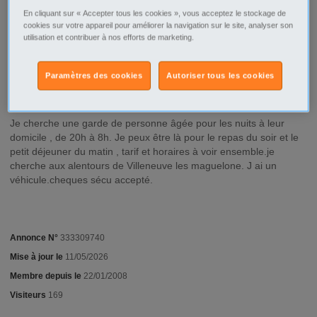
Montpellier
En cliquant sur « Accepter tous les cookies », vous acceptez le stockage de
cookies sur votre appareil pour améliorer la navigation sur le site, analyser son
Montpellier - 34000
utilisation et contribuer à nos efforts de marketing.
Type d'annonce
Particulier Offre
Paramètres des cookies
Autoriser tous les cookies
Description
Je cherche une garde de personne âgée pour les nuits à leur
domicile , de 20h à 8h. Je peux être là pour le repas du soir et le
petit déjeuner du matin , tarif et horaires à voir ensemble.je
cherche aux alentours de Villeneuve les maguelone. J ai un
véhicule.cheques sécu accepté.
Annonce N°
333309740
Mise à jour le
11/05/2026
Membre depuis le
22/01/2008
Visiteurs
169