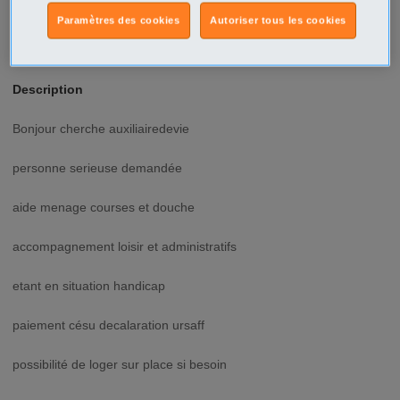
Brest
Paramètres des cookies
Autoriser tous les cookies
Type d'annonce
Particulier Recherche
Description
Bonjour cherche auxiliairedevie
personne serieuse demandée
aide menage courses et douche
accompagnement loisir et administratifs
etant en situation handicap
paiement césu decalaration ursaff
possibilité de loger sur place si besoin