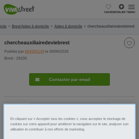
FAVORIS
PUBLIER ?
MENU
cile
Brest Aides à domicile
Aides à domicile
chercheauxiliairedeviebrest
chercheauxiliairedeviebrest
Publiée par
#64505149
le 09/06/2026
Brest - 29200
Contacter par email
Signaler cette annonce
En cliquant sur « Accepter tous les cookies », vous acceptez le stockage de
cookies sur votre appareil pour améliorer la navigation sur le site, analyser son
Ville/Code postal
Bretagne
utilisation et contribuer à nos efforts de marketing.
Finistère