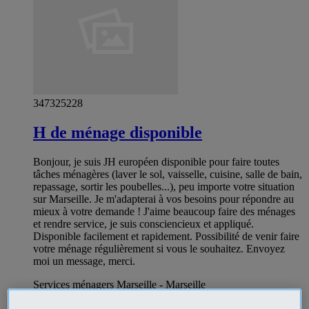
347325228
H de ménage disponible
Bonjour, je suis JH européen disponible pour faire toutes
tâches ménagères (laver le sol, vaisselle, cuisine, salle de bain,
repassage, sortir les poubelles...), peu importe votre situation
sur Marseille. Je m'adapterai à vos besoins pour répondre au
mieux à votre demande ! J'aime beaucoup faire des ménages
et rendre service, je suis consciencieux et appliqué.
Disponible facilement et rapidement. Possibilité de venir faire
votre ménage régulièrement si vous le souhaitez. Envoyez
moi un message, merci.
Services ménagers Marseille - Marseille
Particulier