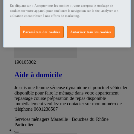
En cliquant sur « Accepter tous les cookies », vous acceptez le stockage de
cookies sur votre appareil pour améliorer la navigation sur le site, analyser son
utilisation et contribuer à nos efforts de marketing.
Paramètres des cookies
Autoriser tous les cookies
190105302
Aide à domicile
Je suis une femme sérieuse dynamique et ponctuel véhiculer
disponible pour faire le ménage dans votre appartement
repassage course préparation de repas disponible
immédiatement veuillez me contacter sur mon numéro de
téléphone 0601238507
Services ménagers Marseille - Bouches-du-Rhône
Particulier