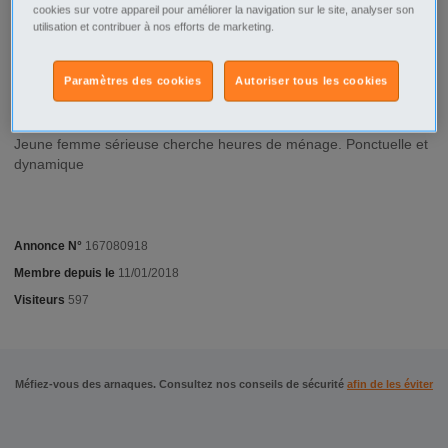
Hyeres - 83400
cookies sur votre appareil pour améliorer la navigation sur le site, analyser son
utilisation et contribuer à nos efforts de marketing.
Type d'annonce
Particulier Recherche
Paramètres des cookies
Autoriser tous les cookies
Description
Jeune femme sérieuse cherche heures de ménage. Ponctuelle et
dynamique
Annonce N°
167080918
Membre depuis le
11/01/2018
Visiteurs
597
Méfiez-vous des arnaques. Consultez nos conseils de sécurité
afin de les éviter