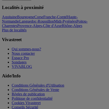
Localités à proximité
Aquitaine
Bourgogne
Corse
Franche-Comté
Haute-
Normandie
Languedoc-Roussillon
Midi-Pyrénées
Poitou-
Charentes
Provence-Alpes-Côte d'Azur
Rhône-Alpes
Plus de localités
Vivastreet
Qui sommes-nous?
Nous contacter
Espace Pro
Sondages
VIVABLOG
Aide/Info
Conditions Générales d'Utilisation
Conditions Générales de Vente
Règles de publication
Politique de confidentialité
Cookies Vivastreet
Conseils Sécurité