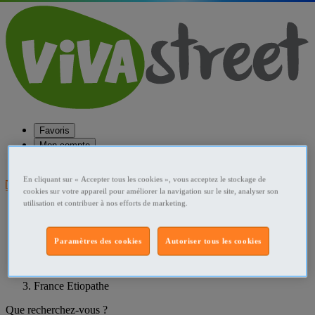
Favoris
Mon compte
Aide
En cliquant sur « Accepter tous les cookies », vous acceptez le stockage de
Publier une annonce
cookies sur votre appareil pour améliorer la navigation sur le site, analyser son
utilisation et contribuer à nos efforts de marketing.
Favoris
Publier une annonce
Menu
Paramètres des cookies
Autoriser tous les cookies
Accueil
France Etiopathe
Que recherchez-vous ?