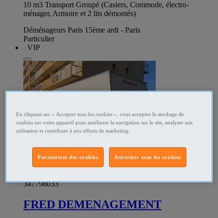
10 m3 Transport Groupé (Casiers, Commode, électro-
ménager, Armoire et 2 lits démontés)
Déménageurs Paris 15ème ardt - Paris
Particulier
VIP
En cliquant sur « Accepter tous les cookies », vous acceptez le stockage de
cookies sur votre appareil pour améliorer la navigation sur le site, analyser son
utilisation et contribuer à nos efforts de marketing.
Paramètres des cookies
Autoriser tous les cookies
347798033
FRED DEMENAGEMENT