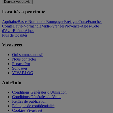
Donnez votre avis
Localités à proximité
Aquitaine
Basse-Normandie
Bourgogne
Bretagne
Corse
Franche-
Comté
Haute-Normandie
Midi-Pyrénées
Provence-Alpes-Côte
d'Azur
Rhône-Alpes
Plus de localités
Vivastreet
Qui sommes-nous?
Nous contacter
Espace Pro
Sondages
VIVABLOG
Aide/Info
Conditions Générales d'Utilisation
Conditions Générales de Vente
Règles de publication
Politique de confidentialité
Cookies Vivastreet