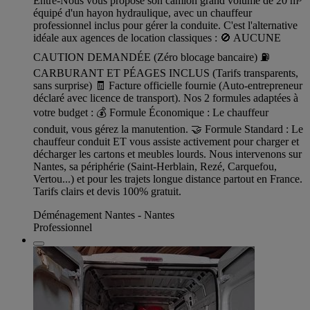
Entre-Nous vous propose son camion grand volume de 20 m³
équipé d'un hayon hydraulique, avec un chauffeur
professionnel inclus pour gérer la conduite. C'est l'alternative
idéale aux agences de location classiques : 🚫 AUCUNE
CAUTION DEMANDÉE (Zéro blocage bancaire) ⛽
CARBURANT ET PÉAGES INCLUS (Tarifs transparents,
sans surprise) 🧾 Facture officielle fournie (Auto-entrepreneur
déclaré avec licence de transport). Nos 2 formules adaptées à
votre budget : 💰 Formule Économique : Le chauffeur
conduit, vous gérez la manutention. 🤝 Formule Standard : Le
chauffeur conduit ET vous assiste activement pour charger et
décharger les cartons et meubles lourds. Nous intervenons sur
Nantes, sa périphérie (Saint-Herblain, Rezé, Carquefou,
Vertou...) et pour les trajets longue distance partout en France.
Tarifs clairs et devis 100% gratuit.
Déménagement Nantes - Nantes
Professionnel