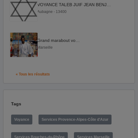
VOYANCE TALEB JUIF JEAN BENJAMIN
Aubagne - 13400
Grand marabout voyant
Marseille
« Tous les résultats
Tags
Voyance
Services Provence-Alpes-Côte d'Azur
Services Bouches-du-Rhône
Services Marseille