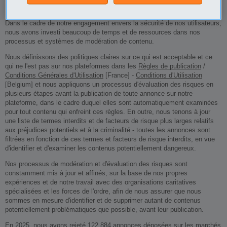
Modération de contenu
Dans le cadre de notre engagement envers la sécurité de nos utilisateurs,
nous avons investi beaucoup de temps et de ressources dans nos
processus et systèmes de modération de contenu.
Nous définissons des politiques claires sur ce qui est acceptable et ce
qui ne l'est pas sur nos plateformes dans les
Règles de publication
/
Conditions Générales d'Utilisation
[France] -
Conditions d'Utilisation
[Belgium] et nous appliquons un processus d'évaluation des risques en
plusieurs étapes avant la publication de toute annonce sur notre
plateforme, dans le cadre duquel elles sont automatiquement examinées
pour tout contenu qui enfreint ces règles. En outre, nous tenons à jour
une liste de termes interdits et de facteurs de risque plus larges relatifs
aux préjudices potentiels et à la criminalité - toutes les annonces sont
filtrées en fonction de ces termes et facteurs de risque interdits, en vue
d'identifier et d'examiner les contenus potentiellement dangereux.
Nos processus de modération et d'évaluation des risques sont
constamment mis à jour et affinés, sur la base de nos propres
expériences et de notre travail avec des organisations caritatives
spécialisées et les forces de l'ordre, afin de nous assurer que nous
sommes en mesure d'identifier et de supprimer autant de contenus
potentiellement problématiques que possible, avant leur publication.
En 2025, nous avons rejeté 122 884 annonces déposées sur les marchés