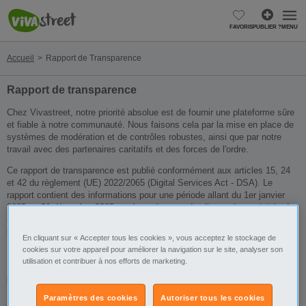
FAVORIS
PUBLIER ?
MENU
Accueil
Rapport de Transparence
Rapport de transparence
Chez Vivastreet, notre priorité absolue est de fournir une plateforme sûre
et fiable à notre communauté. Nous faisons cela par la mise en place de
systèmes de modération et de contrôles robustes, ainsi que par notre
travail avec des partenaires caritatifs et des forces de l'ordre.
Ce rapport de transparence est publié conformément aux articles 15, 24
et 42 du règlement (UE) 2022/2065 (Digital Services Act - DSA). Le
rapport contient des informations pour une période allant du 1er janvier
2025 au 31 décembre 2025, et donne les grandes lignes des activités de
modération de contenu, des procédures de signalement et de plainte des
utilisateurs, ainsi que de l'engagement avec les forces de l'ordre dans les
En cliquant sur « Accepter tous les cookies », vous acceptez le stockage de
États membres de l'UE.
cookies sur votre appareil pour améliorer la navigation sur le site, analyser son
utilisation et contribuer à nos efforts de marketing.
Pour toute question ou commentaire sur ce rapport, veuillez contacter
press@vivastreet.com
Paramètres des cookies
Autoriser tous les cookies