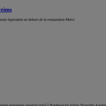
reims
poste équivalent en dehors de la restauration Merci
istant personnel/ assistant privé à Bordeaux/en région Nouvelle-Aquita