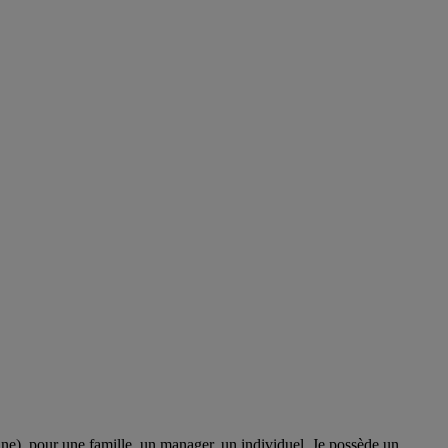
ine), pour une famille, un manager, un individuel. Je possède un