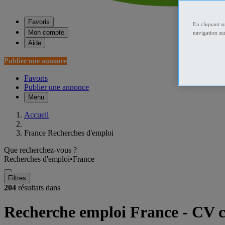
Favoris
En cliquant s
Mon compte
navigation sur
Aide
Publier une annonce
Favoris
Publier une annonce
Menu
Accueil
France Recherches d'emploi
Que recherchez-vous ?
Recherches d'emploi
•
France
Filtres
204
résultats dans
Recherche emploi France - CV 