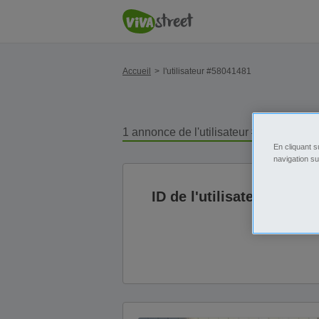
Accueil
l'utilisateur #58041481
1 annonce de l'utilisateur # 58041481
En cliquant s
navigation su
ID de l'utilisateur: 5804