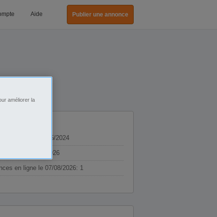
ompte
Aide
Publier une annonce
ur améliorer la
e depuis le: 24/05/2024
ère visite: 12/05/2026
ces en ligne le 07/08/2026: 1