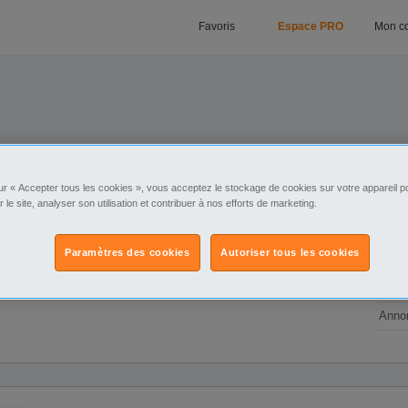
Favoris
Espace PRO
Mon c
ur « Accepter tous les cookies », vous acceptez le stockage de cookies sur votre appareil po
r le site, analyser son utilisation et contribuer à nos efforts de marketing.
1481
Paramètres des cookies
Autoriser tous les cookies
Membr
Derni
Annon