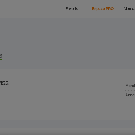
Favoris
Espace PRO
Mon c
3
0453
Membr
Annon