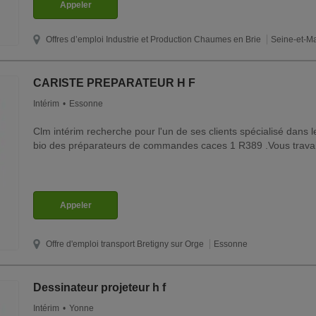
Appeler
Offres d’emploi Industrie et Production
Chaumes en Brie
Seine-et-M
CARISTE PREPARATEUR H F
Intérim
Essonne
Clm intérim recherche pour l'un de ses clients spécialisé dans 
bio des préparateurs de commandes caces 1 R389 .Vous travail
Appeler
Offre d'emploi transport
Bretigny sur Orge
Essonne
Dessinateur projeteur h f
Intérim
Yonne