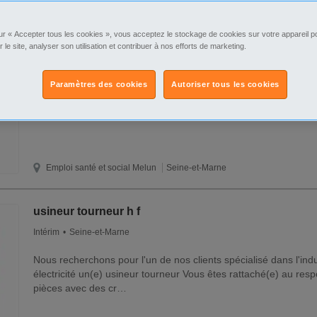
Infirmier(ère) h f
Intérim
Seine-et-Marne
ur « Accepter tous les cookies », vous acceptez le stockage de cookies sur votre appareil po
r le site, analyser son utilisation et contribuer à nos efforts de marketing.
Nous recherchons un(e) infirmier(ère) pour intervenir au sein 
l'autorité du directeur de l'établissement et de l'infirmière coo
résidents.
Paramètres des cookies
Autoriser tous les cookies
Emploi santé et social
Melun
Seine-et-Marne
usineur tourneur h f
Intérim
Seine-et-Marne
Nous recherchons pour l'un de nos clients spécialisé dans l'indu
électricité un(e) usineur tourneur Vous êtes rattaché(e) au respo
pièces avec des cr…