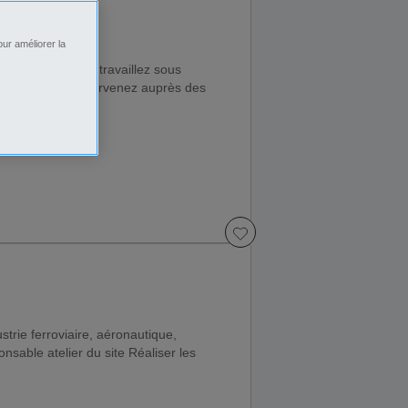
ur améliorer la
d'un EHPAD. Vous travaillez sous
rdinatrice. Vous intervenez auprès des
strie ferroviaire, aéronautique,
nsable atelier du site Réaliser les