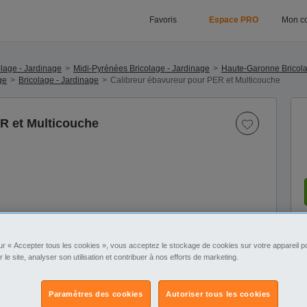
Favoris
Espace PRO
Mon c
lage - Jardinage
Midi-Pyrénées Bricolage - Jardinage
Haute-Garonne Bricola
ge
Bricolage - Jardinage
Calibreur ébavureur pour PER et Multicouche
R et Multicouche
1
ur « Accepter tous les cookies », vous acceptez le stockage de cookies sur votre appareil po
r le site, analyser son utilisation et contribuer à nos efforts de marketing.
Paramètres des cookies
Autoriser tous les cookies