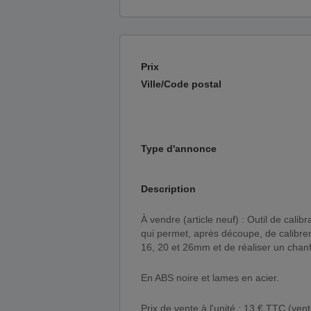
Prix
Ville/Code postal
Type d'annonce
Description
À vendre (article neuf) : Outil de calibrage et d'ébavurage (appellé aussi calibreur chanfreineur)
qui permet, après découpe, de calibre
16, 20 et 26mm et de réaliser un chanfre
En ABS noire et lames en acier.
Prix de vente à l'unité : 13 € TTC (ve