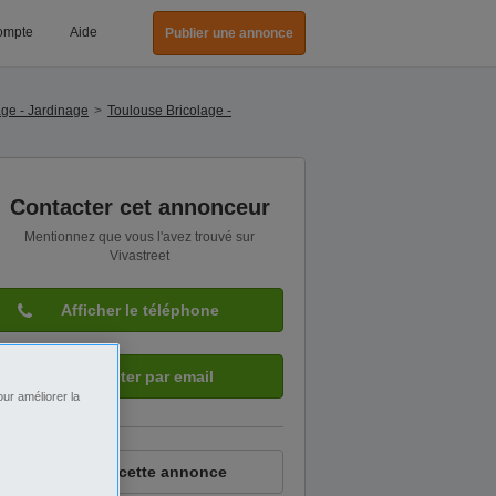
ompte
Aide
Publier une annonce
ge - Jardinage
Toulouse Bricolage -
Contacter cet annonceur
Mentionnez que vous l'avez trouvé sur
Vivastreet
Afficher le téléphone
Contacter par email
ur améliorer la
Signaler cette annonce