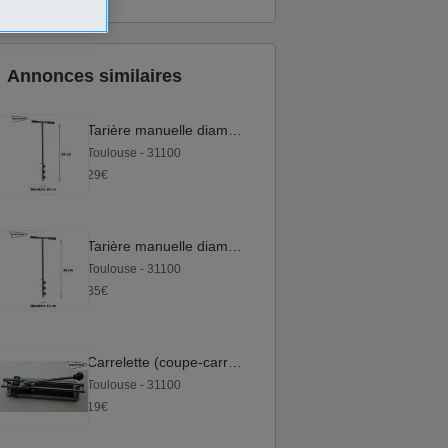
Annonces similaires
Tarière manuelle diamètre 10 cm
Toulouse - 31100
29€
Tarière manuelle diamètre 15 cm
Toulouse - 31100
35€
Carrelette (coupe-carrelage) 330mm de coupe max
Toulouse - 31100
19€