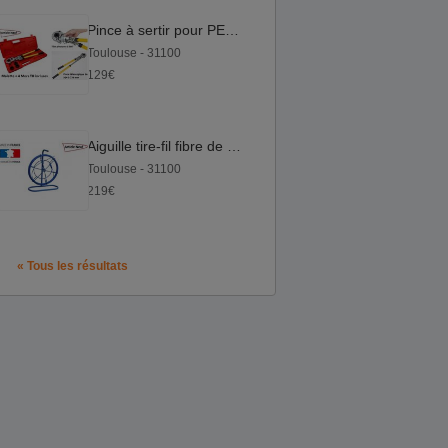
Pince à sertir pour PER et Multicouche
Toulouse - 31100
129€
Aiguille tire-fil fibre de verre 60m
Toulouse - 31100
219€
« Tous les résultats