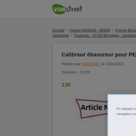
Accueil
France MAISON - MODE
France Brico
Jardinage
Toulouse - 31100 Bricolage - Jardina
Calibreur ébavureur pour PE
Publiée par
#45832861
le 10/04/2021
Toulouse - 31100
13€
En cliquant s
navigation su