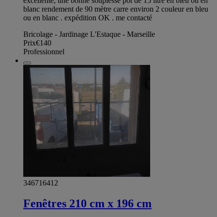
excellente, une bonne souplesse pot de 15 litre en bleu ou en
blanc rendement de 90 mètre carre environ 2 couleur en bleu
ou en blanc . expédition OK . me contacté
Bricolage - Jardinage L'Estaque - Marseille
Prix
€140
Professionnel
346716412
Fenêtres 210 cm x 196 cm