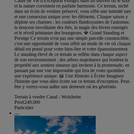
Cadre de Vie d'Exception Plongez dans un univers où le luxe
et la nature coexistent en parfaite harmonie. Ce terrain, niché
dans un écrin de verdure préservé, vous offre une intimité rare
et une connexion unique avec les éléments. Chaque saison y
déploie ses charmes : les couleurs flamboyantes de l'automne,
la douceur envoûtante des étés, la magie des hivers enneigés
et le réveil printanier des bourgeons. 💎 Grand Standing et
Prestige Ce terrain n'est pas une simple parcelle constructible,
c'est une opportunité de vous offrir un mode de vie où chaque
détail est pensé pour votre bien-être et votre épanouissement.
Le standing élevé de ce terrain se reflète dans chaque aspect
de son environnement : des arbres majestueux qui bordent la
propriété aux sentiers sinueux qui invitent à la promenade, en
passant par une vue imprenable qui fera de votre quotidien
une expérience unique. 📖 Une Histoire à Écrire Imaginez
l'histoire que vous allez écrire sur ce terrain d'exception. Peut-
être y verrez-vous naître une demeure où les génératio
Terrain à vendre Canal - Wolxheim
Prix
€249,000
Particulier