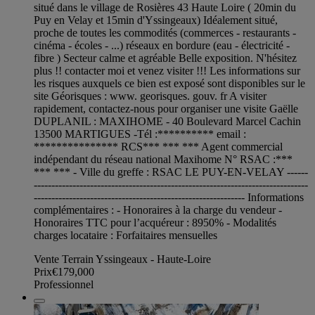
situé dans le village de Rosières 43 Haute Loire ( 20min du
Puy en Velay et 15min d'Yssingeaux) Idéalement situé,
proche de toutes les commodités (commerces - restaurants -
cinéma - écoles - ...) réseaux en bordure (eau - électricité -
fibre ) Secteur calme et agréable Belle exposition. N'hésitez
plus !! contacter moi et venez visiter !!! Les informations sur
les risques auxquels ce bien est exposé sont disponibles sur le
site Géorisques : www. georisques. gouv. fr A visiter
rapidement, contactez-nous pour organiser une visite Gaëlle
DUPLANIL : MAXIHOME - 40 Boulevard Marcel Cachin
13500 MARTIGUES -Tél :********** email :
*************** RCS*** *** *** Agent commercial
indépendant du réseau national Maxihome N° RSAC :***
*** *** - Ville du greffe : RSAC LE PUY-EN-VELAY ------
------------------------------------------------------------------------------
------------------------------------------------------------ Informations
complémentaires : - Honoraires à la charge du vendeur -
Honoraires TTC pour l’acquéreur : 8950% - Modalités
charges locataire : Forfaitaires mensuelles
Vente Terrain Yssingeaux - Haute-Loire
Prix
€179,000
Professionnel