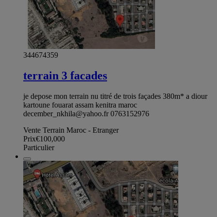
344674359
terrain 3 facades
je depose mon terrain nu titré de trois façades 380m* a diour
kartoune fouarat assam kenitra maroc
december_nkhila@yahoo.fr
0763152976
Vente Terrain Maroc - Etranger
Prix
€100,000
Particulier