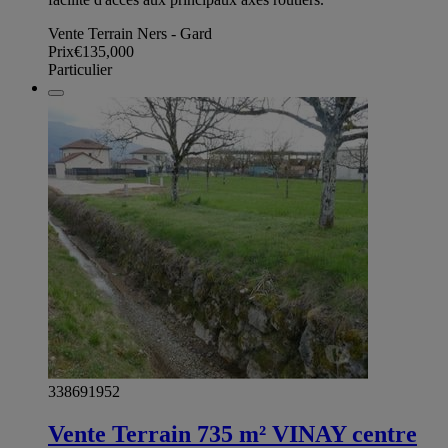
Vente Terrain Ners - Gard
Prix
€135,000
Particulier
338691952
Vente Terrain 735 m² VINAY centre