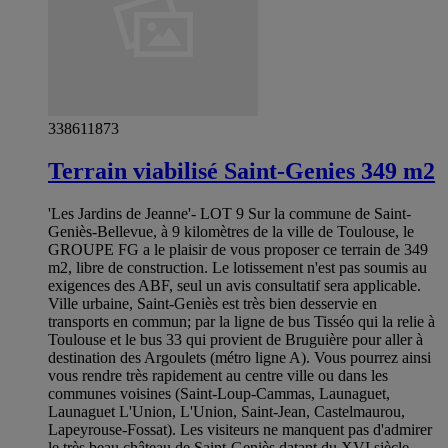
338611873
Terrain viabilisé Saint-Genies 349 m2
'Les Jardins de Jeanne'- LOT 9 Sur la commune de Saint-
Geniès-Bellevue, à 9 kilomètres de la ville de Toulouse, le
GROUPE FG a le plaisir de vous proposer ce terrain de 349
m2, libre de construction. Le lotissement n'est pas soumis au
exigences des ABF, seul un avis consultatif sera applicable.
Ville urbaine, Saint-Geniès est très bien desservie en
transports en commun; par la ligne de bus Tisséo qui la relie à
Toulouse et le bus 33 qui provient de Bruguière pour aller à
destination des Argoulets (métro ligne A). Vous pourrez ainsi
vous rendre très rapidement au centre ville ou dans les
communes voisines (Saint-Loup-Cammas, Launaguet,
Launaguet L'Union, L'Union, Saint-Jean, Castelmaurou,
Lapeyrouse-Fossat). Les visiteurs ne manquent pas d'admirer
le très beau château de Saint-Geniès datant du XVI siècle