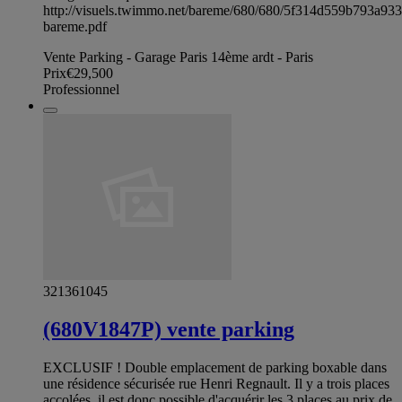
http://visuels.twimmo.net/bareme/680/680/5f314d559b793a93
bareme.pdf
Vente Parking - Garage Paris 14ème ardt - Paris
Prix
€29,500
Professionnel
321361045
(680V1847P) vente parking
EXCLUSIF ! Double emplacement de parking boxable dans
une résidence sécurisée rue Henri Regnault. Il y a trois places
accolées, il est donc possible d'acquérir les 3 places au prix de