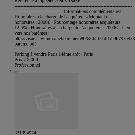
Référence à rappeler : 680V1848P ----------------------------------
------------------------------------------------------------------------------
-------------------------------- Informations complémentaires : -
Honoraires à la charge de l'acquéreur - Montant des
honoraires : 2000€ - Pourcentage honoraires acquéreurs :
12.5% - Honoraires à la charge de l’acquéreur : 2000€ - Lien
vers nos barèmes :
http://visuels.twimmo.net/bareme/680/680/5f314d559b793a93
bareme.pdf
Parking à vendre Paris 14ème ardt - Paris
Prix
€18,000
Professionnel
321994974