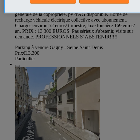
possible), mitoyenne uniquement d'un côté et pas de poteau
sur les côtés. Boxage possible voté à la 1ére assemblée
générale de la copropriété, pv d'AG disponible. Borne de
recharge véhicule électrique collective avec abonnement.
Charges environ 52 euros/ trimestre, taxe foncière 169 euros/
an. PRIX : 13 300 EUROS. Pas sérieux s'abstenir, visite sur
demande. PROFESSIONNELS S' ABSTENIR!!!!!
Parking à vendre Gagny - Seine-Saint-Denis
Prix
€13,300
Particulier