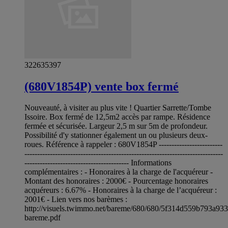
322635397
(680V1854P) vente box fermé
Nouveauté, à visiter au plus vite ! Quartier Sarrette/Tombe
Issoire. Box fermé de 12,5m2 accès par rampe. Résidence
fermée et sécurisée. Largeur 2,5 m sur 5m de profondeur.
Possibilité d'y stationner également un ou plusieurs deux-
roues. Référence à rappeler : 680V1854P -------------------------
------------------------------------------------------------------------------
----------------------------------------- Informations
complémentaires : - Honoraires à la charge de l'acquéreur -
Montant des honoraires : 2000€ - Pourcentage honoraires
acquéreurs : 6.67% - Honoraires à la charge de l’acquéreur :
2001€ - Lien vers nos barèmes :
http://visuels.twimmo.net/bareme/680/680/5f314d559b793a93
bareme.pdf