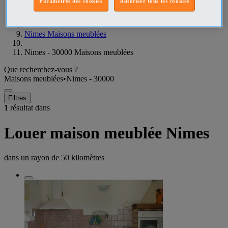
Paramètres des cookies
Autoriser tous les cookies
Gard Maisons meublées
Nimes Maisons meublées
Nimes - 30000 Maisons meublées
Que recherchez-vous ?
Maisons meublées
•
Nimes - 30000
Filtres
1
résultat dans
Louer maison meublée Nimes
dans un rayon de
50 kilomètres