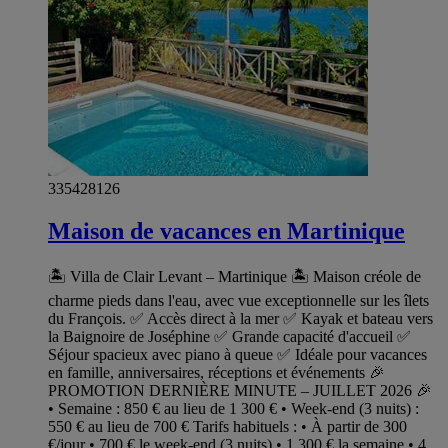
335428126
Maison de vacances en Martinique
🏝️ Villa de Clair Levant – Martinique 🏝️ Maison créole de
charme pieds dans l'eau, avec vue exceptionnelle sur les îlets
du François. ✅ Accès direct à la mer ✅ Kayak et bateau vers
la Baignoire de Joséphine ✅ Grande capacité d'accueil ✅
Séjour spacieux avec piano à queue ✅ Idéale pour vacances
en famille, anniversaires, réceptions et événements 🎉
PROMOTION DERNIÈRE MINUTE – JUILLET 2026 🎉
• Semaine : 850 € au lieu de 1 300 € • Week-end (3 nuits) :
550 € au lieu de 700 € Tarifs habituels : • À partir de 300
€/jour • 700 € le week-end (3 nuits) • 1 300 € la semaine • 4