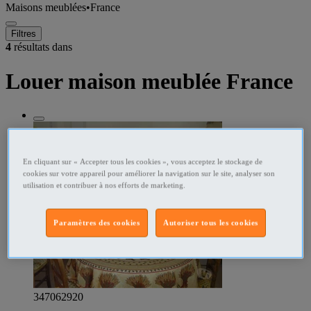
Maisons meublées
•
France
Filtres
4
résultats dans
Louer maison meublée France
En cliquant sur « Accepter tous les cookies », vous acceptez le stockage de
cookies sur votre appareil pour améliorer la navigation sur le site, analyser son
utilisation et contribuer à nos efforts de marketing.
Paramètres des cookies
Autoriser tous les cookies
347062920