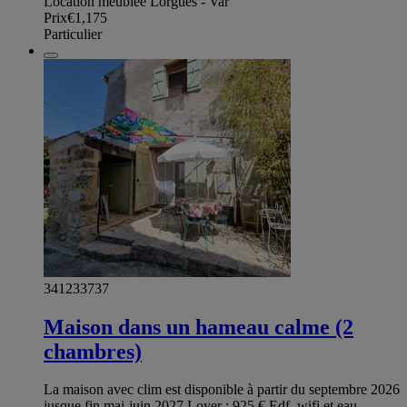
Location meublée Lorgues - Var
Prix
€1,175
Particulier
341233737
Maison dans un hameau calme (2
chambres)
La maison avec clim est disponible à partir du septembre 2026
jusque fin mai-juin 2027 Loyer : 925 € Edf, wifi et eau