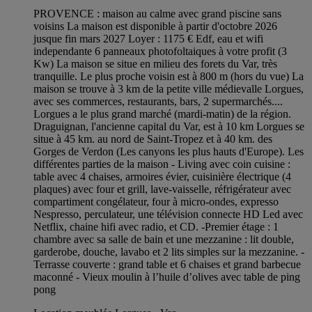
PROVENCE : maison au calme avec grand piscine sans
voisins La maison est disponible à partir d'octobre 2026
jusque fin mars 2027 Loyer : 1175 € Edf, eau et wifi
independante 6 panneaux photofoltaiques à votre profit (3
Kw) La maison se situe en milieu des forets du Var, très
tranquille. Le plus proche voisin est à 800 m (hors du vue) La
maison se trouve à 3 km de la petite ville médievalle Lorgues,
avec ses commerces, restaurants, bars, 2 supermarchés....
Lorgues a le plus grand marché (mardi-matin) de la région.
Draguignan, l'ancienne capital du Var, est à 10 km Lorgues se
situe à 45 km. au nord de Saint-Tropez et à 40 km. des
Gorges de Verdon (Les canyons les plus hauts d'Europe). Les
différentes parties de la maison - Living avec coin cuisine :
table avec 4 chaises, armoires évier, cuisinière électrique (4
plaques) avec four et grill, lave-vaisselle, réfrigérateur avec
compartiment congélateur, four à micro-ondes, expresso
Nespresso, perculateur, une télévision connecte HD Led avec
Netflix, chaine hifi avec radio, et CD. -Premier étage : 1
chambre avec sa salle de bain et une mezzanine : lit double,
garderobe, douche, lavabo et 2 lits simples sur la mezzanine. -
Terrasse couverte : grand table et 6 chaises et grand barbecue
maconné - Vieux moulin à l’huile d’olives avec table de ping
pong