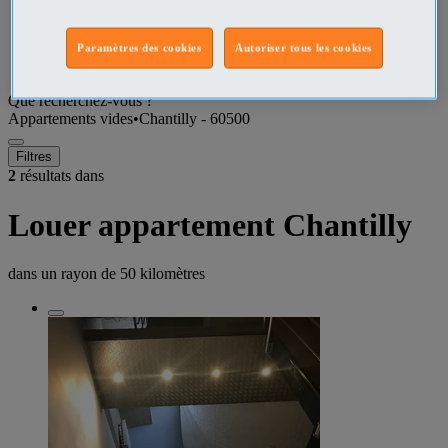
Oise Appartements vides
Paramètres des cookies
Autoriser tous les cookies
Chantilly - 60500 Appartements vides
Que recherchez-vous ?
Appartements vides
•
Chantilly - 60500
Filtres
2
résultats dans
Louer appartement Chantilly
dans un rayon de
50 kilomètres