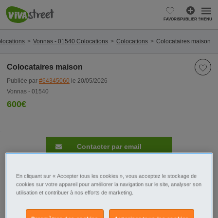
FAVORIS
PUBLIER ?
MENU
locations
Vonnas - 01540 Colocations
Colocations
Colocataires maison
Colocataires maison
Publiée par
#64345060
le 20/05/2026
Vonnas - 01540
600€
Contacter par email
En cliquant sur « Accepter tous les cookies », vous acceptez le stockage de
cookies sur votre appareil pour améliorer la navigation sur le site, analyser son
Signaler cette annonce
utilisation et contribuer à nos efforts de marketing.