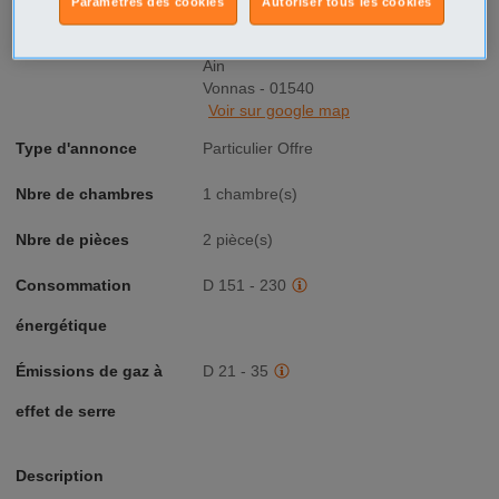
Paramètres des cookies
Autoriser tous les cookies
Prix
600€
Ville/Code postal
Rhône-Alpes
Ain
Vonnas - 01540
Voir sur google map
Type d'annonce
Particulier Offre
Nbre de chambres
1 chambre(s)
Nbre de pièces
2 pièce(s)
Consommation
D 151 - 230
énergétique
Émissions de gaz à
D 21 - 35
effet de serre
Description