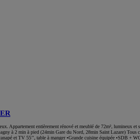
RER
x. Appartement entièrement rénové et meublé de 72m², lumineux et spa
ny à 2 min à pied (24min Gare du Nord, 28min Saint Lazare) Tous comm
nd canapé et TV 55’’, table à manger •Grande cuisine équipée •SDB + 