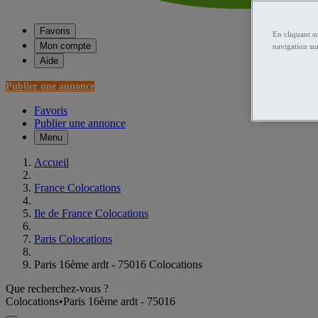
Favoris
En cliquant s
Mon compte
navigation sur
Aide
Publier une annonce
Favoris
Publier une annonce
Menu
Accueil
France Colocations
Ile de France Colocations
Paris Colocations
Paris 16ème ardt - 75016 Colocations
Que recherchez-vous ?
Colocations
•
Paris 16ème ardt - 75016