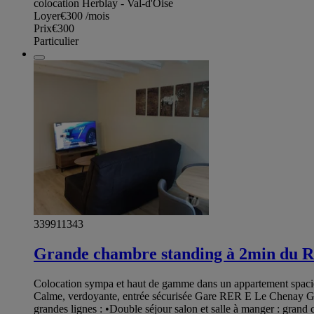
colocation Herblay - Val-d'Oise
Loyer
€300
/mois
Prix
€300
Particulier
339911343
Grande chambre standing à 2min du 
Colocation sympa et haut de gamme dans un appartement spacieu
Calme, verdoyante, entrée sécurisée Gare RER E Le Chenay Gag
grandes lignes : •Double séjour salon et salle à manger : gra