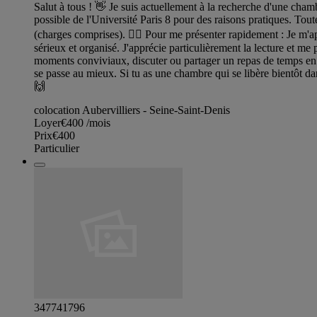
Salut à tous ! 👋 Je suis actuellement à la recherche d'une chamb
possible de l'Université Paris 8 pour des raisons pratiques. Tou
(charges comprises). 🙋‍♂️ Pour me présenter rapidement : Je m'ap
sérieux et organisé. J'apprécie particulièrement la lecture et me 
moments conviviaux, discuter ou partager un repas de temps en
se passe au mieux. Si tu as une chambre qui se libère bientôt da
🙌
colocation Aubervilliers - Seine-Saint-Denis
Loyer
€400
/mois
Prix
€400
Particulier
347741796