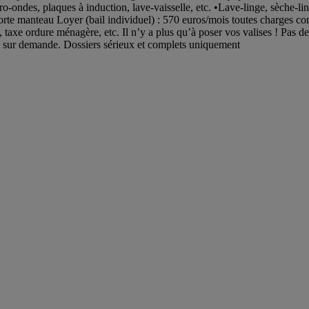
o-ondes, plaques à induction, lave-vaisselle, etc. •Lave-linge, sèche-li
orte manteau Loyer (bail individuel) : 570 euros/mois toutes charges co
et, taxe ordure ménagère, etc. Il n’y a plus qu’à poser vos valises ! Pas 
s sur demande. Dossiers sérieux et complets uniquement