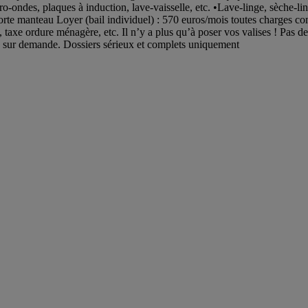
o-ondes, plaques à induction, lave-vaisselle, etc. •Lave-linge, sèche-li
orte manteau Loyer (bail individuel) : 570 euros/mois toutes charges co
et, taxe ordure ménagère, etc. Il n’y a plus qu’à poser vos valises ! Pas 
s sur demande. Dossiers sérieux et complets uniquement