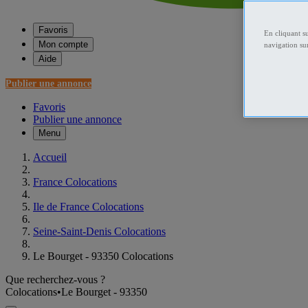
Favoris
En cliquant s
Mon compte
navigation sur
Aide
Publier une annonce
Favoris
Publier une annonce
Menu
Accueil
France Colocations
Ile de France Colocations
Seine-Saint-Denis Colocations
Le Bourget - 93350 Colocations
Que recherchez-vous ?
Colocations
•
Le Bourget - 93350