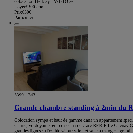
colocation Herblay - Val-d'Oise
Loyer
€300
/mois
Prix
€300
Particulier
339911343
Grande chambre standing à 2min du 
Colocation sympa et haut de gamme dans un appartement spacieu
Calme, verdoyante, entrée sécurisée Gare RER E Le Chenay Gag
grandes lignes : •Double séjour salon et salle à manger : gra