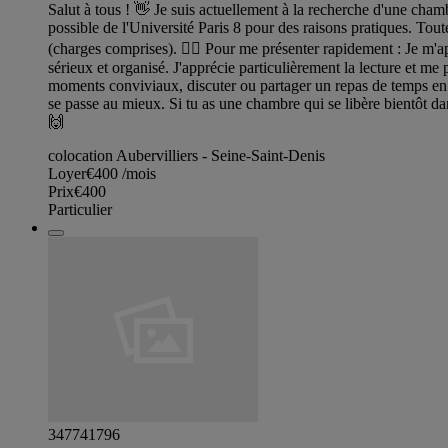
Salut à tous ! 👋 Je suis actuellement à la recherche d'une chamb
possible de l'Université Paris 8 pour des raisons pratiques. Tou
(charges comprises). 🙋‍♂️ Pour me présenter rapidement : Je m'ap
sérieux et organisé. J'apprécie particulièrement la lecture et me 
moments conviviaux, discuter ou partager un repas de temps en
se passe au mieux. Si tu as une chambre qui se libère bientôt da
🙌
colocation Aubervilliers - Seine-Saint-Denis
Loyer
€400
/mois
Prix
€400
Particulier
347741796