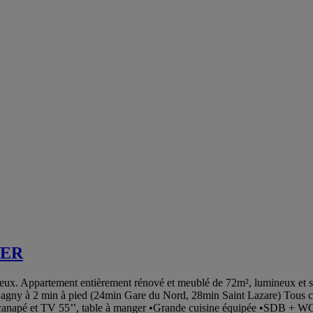
RER
x. Appartement entièrement rénové et meublé de 72m², lumineux et spa
ny à 2 min à pied (24min Gare du Nord, 28min Saint Lazare) Tous comm
nd canapé et TV 55’’, table à manger •Grande cuisine équipée •SDB + 