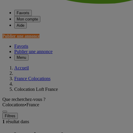
Favoris
Mon compte
Aide
Publier une annonce
Favoris
Publier une annonce
Menu
Accueil
France Colocations
Colocation Loft France
Que recherchez-vous ?
Colocations
•
France
Filtres
1
résultat dans