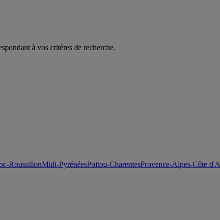
espondant à vos critères de recherche.
c-Roussillon
Midi-Pyrénées
Poitou-Charentes
Provence-Alpes-Côte d'A