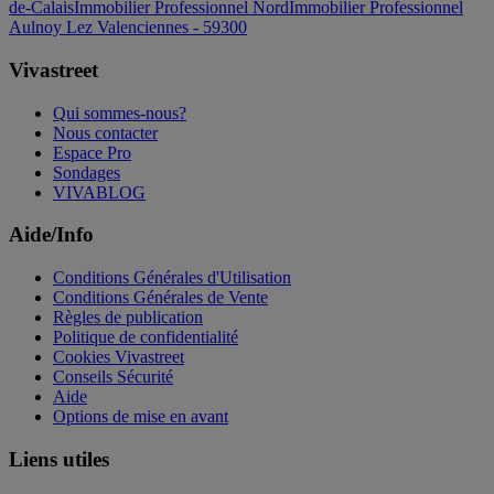
de-Calais
Immobilier Professionnel Nord
Immobilier Professionnel
Aulnoy Lez Valenciennes - 59300
Vivastreet
Qui sommes-nous?
Nous contacter
Espace Pro
Sondages
VIVABLOG
Aide/Info
Conditions Générales d'Utilisation
Conditions Générales de Vente
Règles de publication
Politique de confidentialité
Cookies Vivastreet
Conseils Sécurité
Aide
Options de mise en avant
Liens utiles