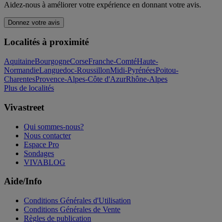
Aidez-nous à améliorer votre expérience en donnant votre avis.
Donnez votre avis
Localités à proximité
Aquitaine
Bourgogne
Corse
Franche-Comté
Haute-
Normandie
Languedoc-Roussillon
Midi-Pyrénées
Poitou-
Charentes
Provence-Alpes-Côte d'Azur
Rhône-Alpes
Plus de localités
Vivastreet
Qui sommes-nous?
Nous contacter
Espace Pro
Sondages
VIVABLOG
Aide/Info
Conditions Générales d'Utilisation
Conditions Générales de Vente
Règles de publication