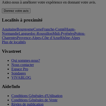
Aidez-nous à améliorer votre expérience en donnant votre avis.
Donnez votre avis
Localités à proximité
Aquitaine
Bourgogne
Corse
Franche-Comté
Haute-
Normandie
Languedoc-Roussillon
Midi-Pyrénées
Poitou-
Charentes
Provence-Alpes-Côte d'Azur
Rhône-Alpes
Plus de localités
Vivastreet
Qui sommes-nous?
Nous contacter
Espace Pro
Sondages
VIVABLOG
Aide/Info
Conditions Générales d'Utilisation
Conditions Générales de Vente
Règles de publication