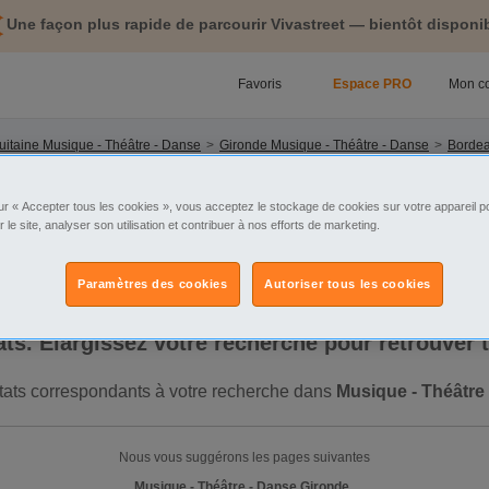
Une façon plus rapide de parcourir Vivastreet — bientôt disponib
Favoris
Espace PRO
Mon c
uitaine Musique - Théâtre - Danse
Gironde Musique - Théâtre - Danse
Bordea
ur « Accepter tous les cookies », vous acceptez le stockage de cookies sur votre appareil po
tégorie
Sélectionnez la localisation
r le site, analyser son utilisation et contribuer à nos efforts de marketing.
Paramètres des cookies
Autoriser tous les cookies
ltats. Élargissez votre recherche pour retrouver
ultats correspondants à votre recherche dans
Musique - Théâtre
Nous vous suggérons les pages suivantes
Musique - Théâtre - Danse Gironde