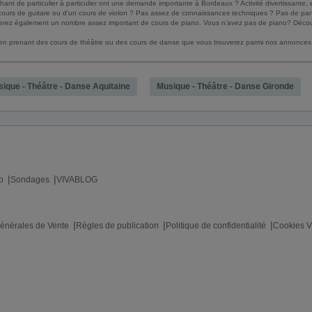
nt de particulier à particulier ont une demande importante à Bordeaux ? Activité divertissante, e
 cours de guitare ou d’un cours de violon ? Pas assez de connaissances techniques ? Pas de pa
ouverez également un nombre assez important de cours de piano. Vous n’avez pas de piano? Déco
 en prenant des cours de théâtre ou des cours de danse que vous trouverez parmi nos annonces 
ique - Théâtre - Danse Aquitaine
Musique - Théâtre - Danse Gironde
o
Sondages
VIVABLOG
énérales de Vente
Règles de publication
Politique de confidentialité
Cookies V