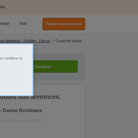
le.
ompte
Aide
Publier une annonce
ux Musique - Théâtre - Danse
Cours de violon
ur améliorer la
Chercher
 toutes nos annonces.
 - Danse Bordeaux