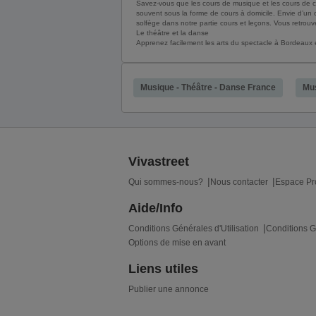
Savez-vous que les cours de musique et les cours de cha
souvent sous la forme de cours à domicile. Envie d’un
solfège dans notre partie cours et leçons. Vous retr
Le théâtre et la danse
Apprenez facilement les arts du spectacle à Bordeaux
Musique - Théâtre - Danse France
Mus
Vivastreet
Qui sommes-nous?
Nous contacter
Espace Pr
Aide/Info
Conditions Générales d'Utilisation
Conditions G
Options de mise en avant
Liens utiles
Publier une annonce