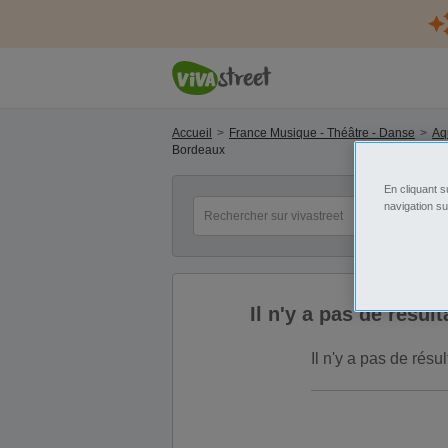
Accueil
France Musique - Théâtre - Danse
Aq
Bordeaux
En cliquant s
mot(s) clé(s)
Ca
navigation su
Il n'y a pas de résu
Il n'y a pas de rés